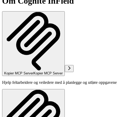
Om Cognite InField
Kopier MCP Server
Kopier MCP Server
Hjelp feltarbeidere og veiledere med å planlegge og utføre oppgavene s