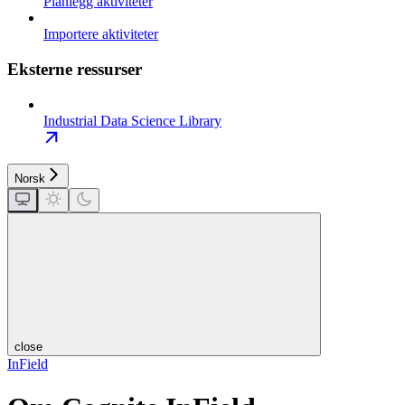
Planlegg aktiviteter
Importere aktiviteter
Eksterne ressurser
Industrial Data Science Library
Norsk
close
InField