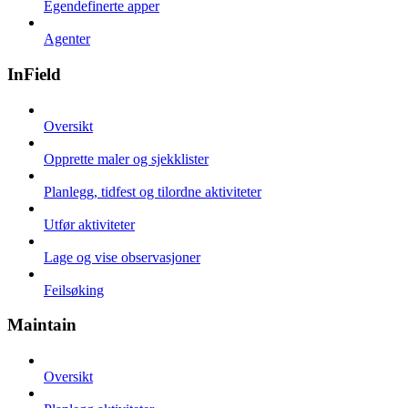
Egendefinerte apper
Agenter
InField
Oversikt
Opprette maler og sjekklister
Planlegg, tidfest og tilordne aktiviteter
Utfør aktiviteter
Lage og vise observasjoner
Feilsøking
Maintain
Oversikt