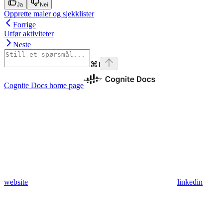
Ja
Nei
Opprette maler og sjekklister
Forrige
Utfør aktiviteter
Neste
⌘
I
Cognite Docs
home page
website
linkedin