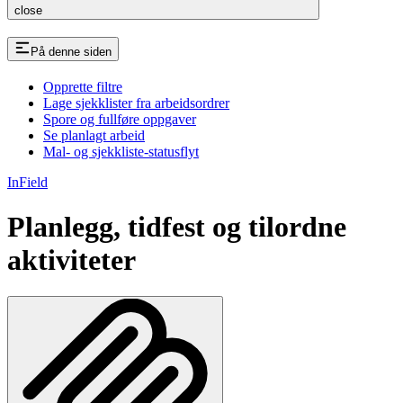
close
På denne siden
Opprette filtre
Lage sjekklister fra arbeidsordrer
Spore og fullføre oppgaver
Se planlagt arbeid
Mal- og sjekkliste-statusflyt
InField
Planlegg, tidfest og tilordne
aktiviteter