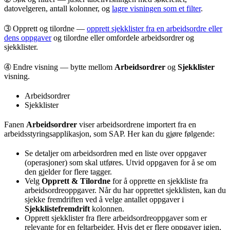
datovelgeren, antall kolonner, og
lagre visningen som et filter
.
➂
Opprett og tilordne
—
opprett sjekklister fra en arbeidsordre eller
dens oppgaver
og tilordne eller omfordele arbeidsordrer og
sjekklister.
➃
Endre visning
— bytte mellom
Arbeidsordrer
og
Sjekklister
visning.
Arbeidsordrer
Sjekklister
Fanen
Arbeidsordrer
viser arbeidsordrene importert fra en
arbeidsstyringsapplikasjon, som SAP. Her kan du gjøre følgende:
Se detaljer om arbeidsordren med en liste over oppgaver
(operasjoner) som skal utføres. Utvid oppgaven for å se om
den gjelder for flere tagger.
Velg
Opprett & Tilordne
for å opprette en sjekkliste fra
arbeidsordreoppgaver. Når du har opprettet sjekklisten, kan du
sjekke fremdriften ved å velge antallet oppgaver i
Sjekklistefremdrift
kolonnen.
Opprett sjekklister fra flere arbeidsordreoppgaver som er
relevante for en feltarbeider. Hvis det er flere oppgaver igjen,