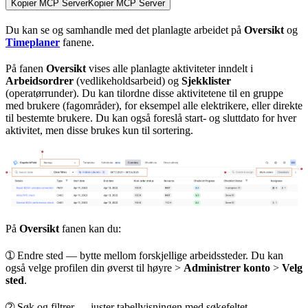
Kopier MCP Server
Kopier MCP Server
Du kan se og samhandle med det planlagte arbeidet på
Oversikt
og
Timeplaner
fanene.
På fanen
Oversikt
vises alle planlagte aktiviteter inndelt i
Arbeidsordrer
(vedlikeholdsarbeid) og
Sjekklister
(operatørrunder). Du kan tilordne disse aktivitetene til en gruppe
med brukere (fagområder), for eksempel alle elektrikere, eller direkte
til bestemte brukere. Du kan også foreslå start- og sluttdato for hver
aktivitet, men disse brukes kun til sortering.
På
Oversikt
fanen kan du:
➀
Endre sted
— bytte mellom forskjellige arbeidssteder. Du kan
også velge profilen din øverst til høyre >
Administrer konto
>
Velg
sted
.
➁
Søk og filtrer
— juster tabellvisningen med søkefeltet,