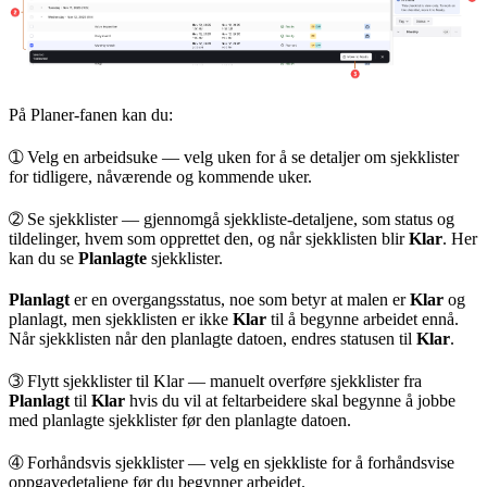
På
Planer
-fanen kan du:
➀
Velg en arbeidsuke
— velg uken for å se detaljer om sjekklister
for tidligere, nåværende og kommende uker.
➁
Se sjekklister
— gjennomgå sjekkliste-detaljene, som status og
tildelinger, hvem som opprettet den, og når sjekklisten blir
Klar
. Her
kan du se
Planlagte
sjekklister.
Planlagt
er en overgangsstatus, noe som betyr at malen er
Klar
og
planlagt, men sjekklisten er ikke
Klar
til å begynne arbeidet ennå.
Når sjekklisten når den planlagte datoen, endres statusen til
Klar
.
➂
Flytt sjekklister til Klar
— manuelt overføre sjekklister fra
Planlagt
til
Klar
hvis du vil at feltarbeidere skal begynne å jobbe
med planlagte sjekklister før den planlagte datoen.
➃
Forhåndsvis sjekklister
— velg en sjekkliste for å forhåndsvise
oppgavedetaljene før du begynner arbeidet.