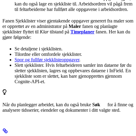
kan du også lage en sjekkliste til. Arbeidsordren vil pågå frem
til feltarbeiderne har fullført alle oppgavene i arbeidsordren.
Fanen
Sjekklister
viser gjentakende oppgaver generert fra maler som
er opprettet av en administrator på
Maler
fanen og planlagte
sjekklister flyttet til
Klar
tilstand på
Timeplaner
fanen. Her kan du
gjøre følgende:
Se detaljene i sjekklisten.
Tilordne eller omfordele sjekklister.
Spor og fullfør sjekklisteoppgaver
.
Slett sjekklister. Hvis feltarbeideren samler inn dataene før du
sletter sjekklisten, lagres og oppbevares dataene i InField. En
sjekkliste som er slettet, kan bare gjenopprettes gjennom
Cognite-API-et.
Når du planlegger arbeidet, kan du også bruke
Søk
for å finne og
analysere tidsserier, eiendeler og dokumenter i ditt valgte sted.