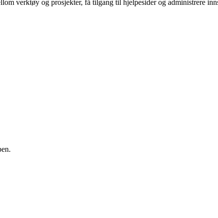
m verktøy og prosjekter, få tilgang til hjelpesider og administrere innst
pen.