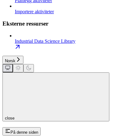
Planlegg aktiviteter
Importere aktiviteter
Eksterne ressurser
Industrial Data Science Library
Norsk
close
På denne siden