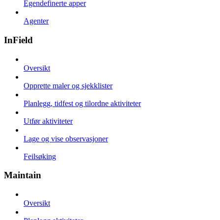
Egendefinerte apper
Agenter
InField
Oversikt
Opprette maler og sjekklister
Planlegg, tidfest og tilordne aktiviteter
Utfør aktiviteter
Lage og vise observasjoner
Feilsøking
Maintain
Oversikt