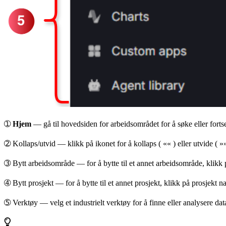
➀
Hjem
— gå til hovedsiden for arbeidsområdet for å søke eller fortset
➁
Kollaps/utvid
— klikk på ikonet for å kollaps (
««
) eller utvide (
»
➂
Bytt arbeidsområde
— for å bytte til et annet arbeidsområde, klikk
➃
Bytt prosjekt
— for å bytte til et annet prosjekt, klikk på
prosjekt
na
➄
Verktøy
— velg et industrielt verktøy for å
finne
eller
analysere
dat