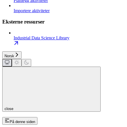
Planlegg aktiviteter
Importere aktiviteter
Eksterne ressurser
Industrial Data Science Library
Norsk
close
På denne siden