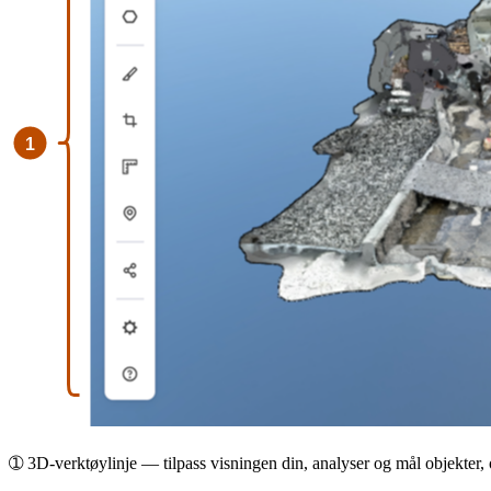
➀
3D-verktøylinje
— tilpass visningen din, analyser og mål objekter, o