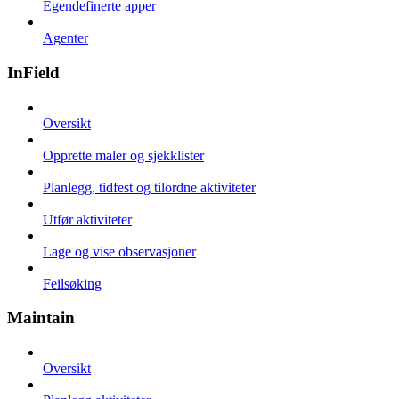
Egendefinerte apper
Agenter
InField
Oversikt
Opprette maler og sjekklister
Planlegg, tidfest og tilordne aktiviteter
Utfør aktiviteter
Lage og vise observasjoner
Feilsøking
Maintain
Oversikt