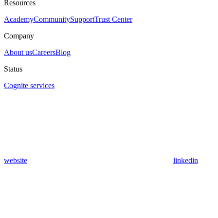
Resources
Academy
Community
Support
Trust Center
Company
About us
Careers
Blog
Status
Cognite services
website
linkedin