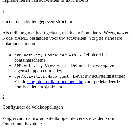
implementeren van activiteiten in IDM-modus.
1
Creëer de activiteit gegevensstructuur
Als u dit nog niet heeft gedaan, maak dan Container-, Weergave- en
Node-YAML-bestanden voor uw activiteiten. Volg de standaard
datamodelstructuur:
- Definieert het
APM_Activity.Container.yaml
containerschema
- Definieert de weergave-
APM_Activity.View.yaml
eigenschappen en relaties
- Bevat uw activiteitinstanties
apmActivities.Node.yaml
Zie de
Cognite Toolkit-documentatie
voor gedetailleerde
voorbeelden en sjablonen.
2
Configureer de veldkoppelingen
Zorg ervoor dat uw activiteitknopen de vereiste velden voor
Onderhoud bevatten: