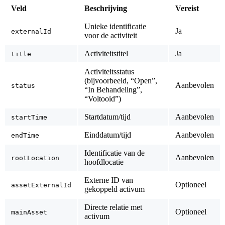
Veld
Beschrijving
Vereist
Unieke identificatie
Ja
externalId
voor de activiteit
Activiteitstitel
Ja
title
Activiteitsstatus
(bijvoorbeeld, “Open”,
Aanbevolen
status
“In Behandeling”,
“Voltooid”)
Startdatum/tijd
Aanbevolen
startTime
Einddatum/tijd
Aanbevolen
endTime
Identificatie van de
Aanbevolen
rootLocation
hoofdlocatie
Externe ID van
Optioneel
assetExternalId
gekoppeld activum
Directe relatie met
Optioneel
mainAsset
activum