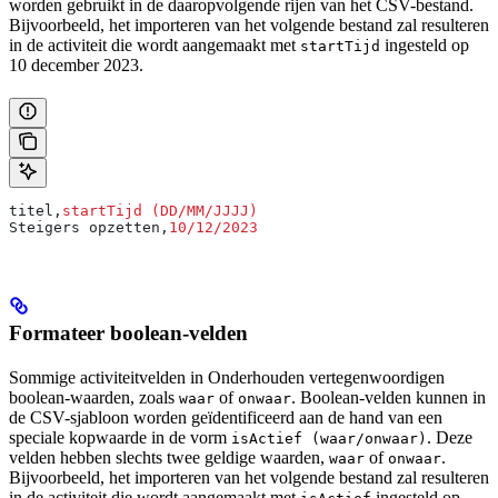
worden gebruikt in de daaropvolgende rijen van het CSV-bestand.
Bijvoorbeeld, het importeren van het volgende bestand zal resulteren
in de activiteit die wordt aangemaakt met
ingesteld op
startTijd
10 december 2023.
titel,
startTijd (DD/MM/JJJJ)
Steigers opzetten,
10/12/2023
Formateer boolean-velden
Sommige activiteitvelden in
Onderhouden
vertegenwoordigen
boolean-waarden, zoals
of
. Boolean-velden kunnen in
waar
onwaar
de CSV-sjabloon worden geïdentificeerd aan de hand van een
speciale kopwaarde in de vorm
. Deze
isActief (waar/onwaar)
velden hebben slechts twee geldige waarden,
of
.
waar
onwaar
Bijvoorbeeld, het importeren van het volgende bestand zal resulteren
in de activiteit die wordt aangemaakt met
ingesteld op