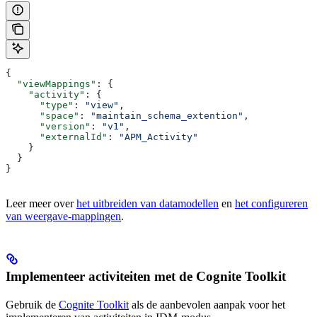
{
  "viewMappings"
: {
    "activity"
: {
      "type"
: 
"view"
,
      "space"
: 
"maintain_schema_extention"
,
      "version"
: 
"v1"
,
      "externalId"
: 
"APM_Activity"
    }
  }
}
Leer meer over
het uitbreiden van datamodellen
en
het configureren
van weergave-mappingen
.
Implementeer activiteiten met de Cognite Toolkit
Gebruik de
Cognite Toolkit
als de aanbevolen aanpak voor het