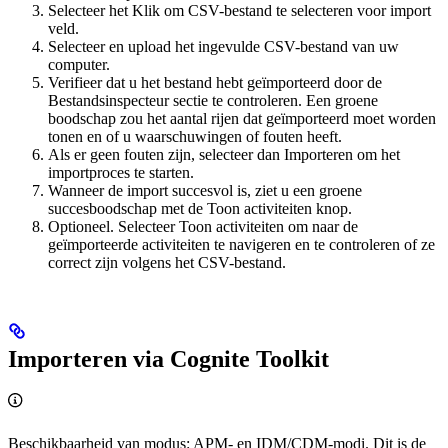
Selecteer het
Klik om CSV-bestand te selecteren voor import
veld.
Selecteer en upload het ingevulde CSV-bestand van uw
computer.
Verifieer dat u het bestand hebt geïmporteerd door de
Bestandsinspecteur
sectie te controleren. Een groene
boodschap zou het aantal rijen dat geïmporteerd moet worden
tonen en of u waarschuwingen of fouten heeft.
Als er geen fouten zijn, selecteer dan
Importeren
om het
importproces te starten.
Wanneer de import succesvol is, ziet u een groene
succesboodschap met de
Toon activiteiten
knop.
Optioneel. Selecteer
Toon activiteiten
om naar de
geïmporteerde activiteiten te navigeren en te controleren of ze
correct zijn volgens het CSV-bestand.
Importeren via Cognite Toolkit
Beschikbaarheid van modus
: APM- en IDM/CDM-modi. Dit is de