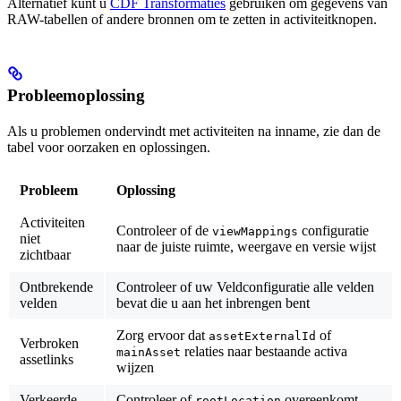
Alternatief kunt u
CDF Transformaties
gebruiken om gegevens van
RAW-tabellen of andere bronnen om te zetten in activiteitknopen.
Probleemoplossing
Als u problemen ondervindt met activiteiten na inname, zie dan de
tabel voor oorzaken en oplossingen.
Probleem
Oplossing
Activiteiten
Controleer of de
configuratie
viewMappings
niet
naar de juiste ruimte, weergave en versie wijst
zichtbaar
Ontbrekende
Controleer of uw Veldconfiguratie alle velden
velden
bevat die u aan het inbrengen bent
Zorg ervoor dat
of
assetExternalId
Verbroken
relaties naar bestaande activa
mainAsset
assetlinks
wijzen
Verkeerde
Controleer of
overeenkomt
rootLocation