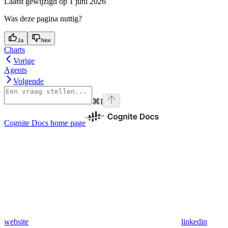
Laatst gewijzigd op
1 juni 2026
Was deze pagina nuttig?
Ja
Nee
Charts
Vorige
Agents
Volgende
⌘
I
Cognite Docs
home page
website
linkedin