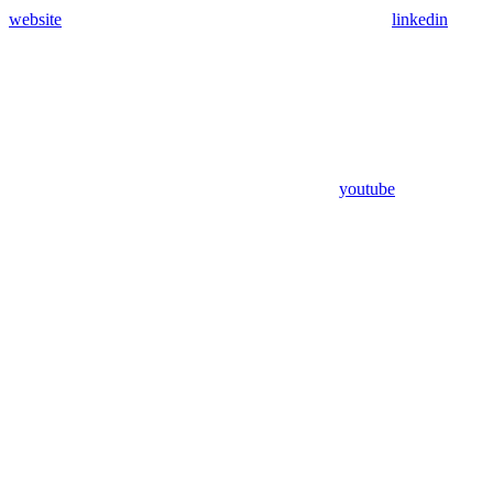
website
linkedin
youtube
Assistant
Responses