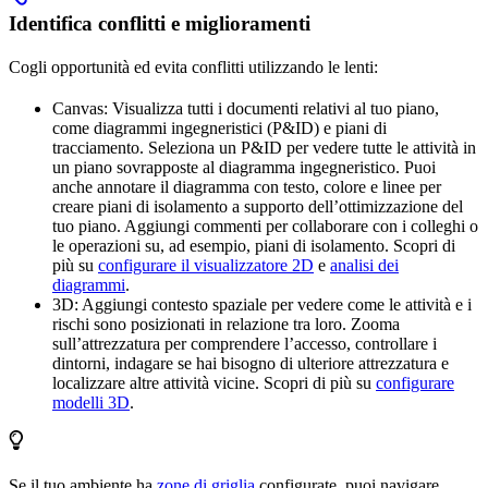
Identifica conflitti e miglioramenti
Cogli opportunità ed evita conflitti utilizzando le lenti:
Canvas
: Visualizza tutti i documenti relativi al tuo piano,
come
diagrammi ingegneristici
(P&ID) e piani di
tracciamento. Seleziona un P&ID per vedere tutte le attività in
un piano sovrapposte al diagramma ingegneristico. Puoi
anche annotare il diagramma con testo, colore e linee per
creare piani di isolamento a supporto dell’ottimizzazione del
tuo piano. Aggiungi commenti per collaborare con i colleghi o
le operazioni su, ad esempio, piani di isolamento. Scopri di
più su
configurare il visualizzatore 2D
e
analisi dei
diagrammi
.
3D
: Aggiungi contesto spaziale per vedere come le attività e i
rischi sono posizionati in relazione tra loro. Zooma
sull’attrezzatura per comprendere l’accesso, controllare i
dintorni, indagare se hai bisogno di ulteriore attrezzatura e
localizzare altre attività vicine. Scopri di più su
configurare
modelli 3D
.
Se il tuo ambiente ha
zone di griglia
configurate, puoi navigare