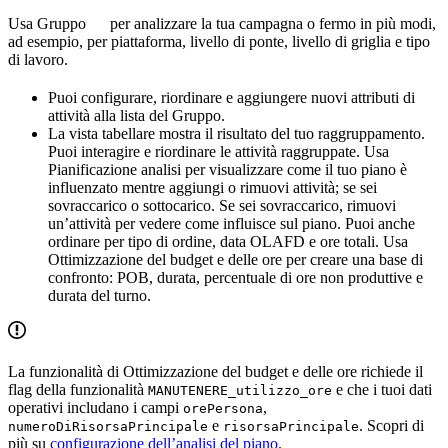
Usa
Gruppo
per analizzare la tua campagna o fermo in più modi,
ad esempio, per piattaforma, livello di ponte, livello di griglia e tipo
di lavoro.
Puoi configurare, riordinare e aggiungere nuovi attributi di
attività alla lista del Gruppo.
La vista tabellare mostra il risultato del tuo raggruppamento.
Puoi interagire e riordinare le attività raggruppate. Usa
Pianificazione analisi
per visualizzare come il tuo piano è
influenzato mentre aggiungi o rimuovi attività; se sei
sovraccarico o sottocarico. Se sei sovraccarico, rimuovi
un’attività per vedere come influisce sul piano. Puoi anche
ordinare per tipo di ordine, data OLAFD e ore totali. Usa
Ottimizzazione del budget e delle ore
per creare una base di
confronto: POB, durata, percentuale di ore non produttive e
durata del turno.
La funzionalità di Ottimizzazione del budget e delle ore richiede il
flag della funzionalità
e che i tuoi dati
MANUTENERE_utilizzo_ore
operativi includano i campi
,
orePersona
e
. Scopri di
numeroDiRisorsaPrincipale
risorsaPrincipale
più su
configurazione dell’analisi del piano
.