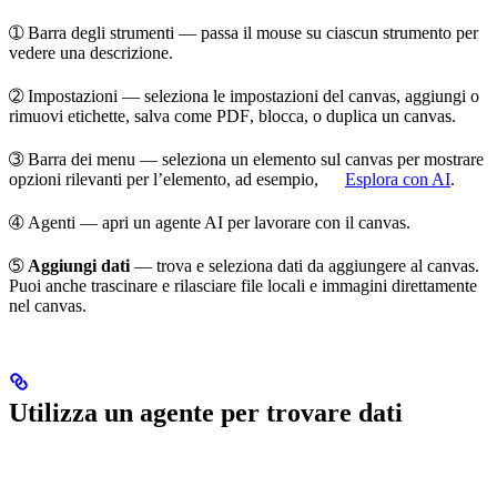
➀
Barra degli strumenti
— passa il mouse su ciascun strumento per
vedere una descrizione.
➁
Impostazioni
— seleziona le
impostazioni del canvas
, aggiungi o
rimuovi
etichette
,
salva come PDF
,
blocca
, o
duplica
un canvas.
➂
Barra dei menu
— seleziona un elemento sul canvas per mostrare
opzioni rilevanti
per l’elemento, ad esempio,
Esplora con AI
.
➃
Agenti
— apri un
agente AI
per lavorare con il canvas.
➄
Aggiungi dati
— trova e
seleziona dati
da aggiungere al canvas.
Puoi anche
trascinare e rilasciare
file locali e immagini direttamente
nel canvas.
Utilizza un agente per trovare dati