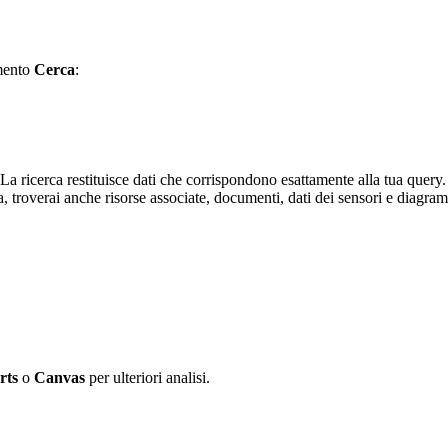
mento
Cerca
:
 La ricerca restituisce dati che corrispondono esattamente alla tua que
, troverai anche risorse associate, documenti, dati dei sensori e diagram
rts
o
Canvas
per ulteriori analisi.