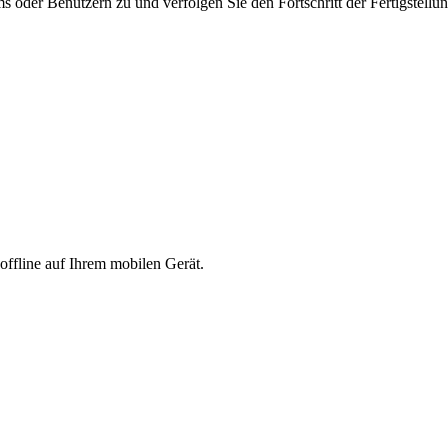
s oder Benutzern zu und verfolgen Sie den Fortschritt der Fertigstellun
offline auf Ihrem mobilen Gerät.