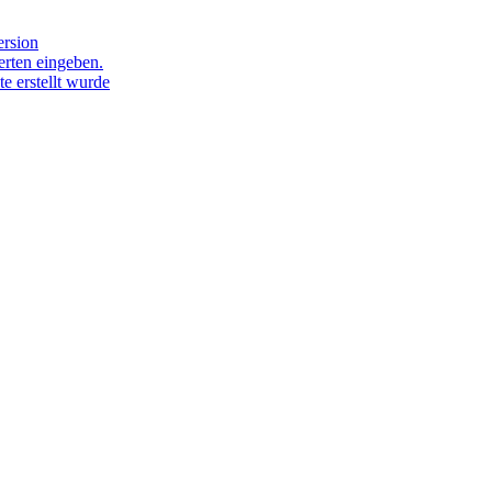
ersion
rten eingeben.
e erstellt wurde