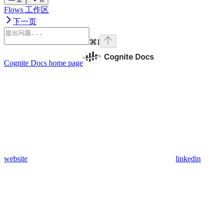
Flows 工作区
下一页
⌘
I
Cognite Docs
home page
website
linkedin