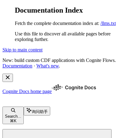
Documentation Index
Fetch the complete documentation index at:
/llms.txt
Use this file to discover all available pages before
exploring further.
Skip to main content
New: build custom CDF applications with Cognite Flows.
Documentation
·
What's new
.
Cognite Docs
home page
询问助手
Search...
⌘
K