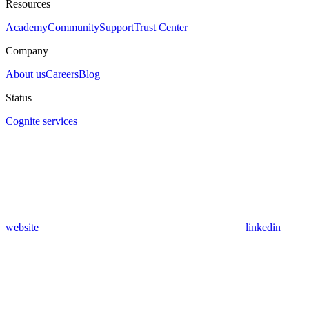
Resources
Academy
Community
Support
Trust Center
Company
About us
Careers
Blog
Status
Cognite services
website
linkedin