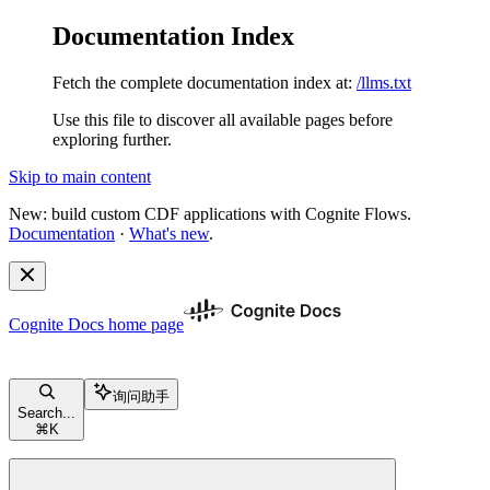
Documentation Index
Fetch the complete documentation index at:
/llms.txt
Use this file to discover all available pages before
exploring further.
Skip to main content
New: build custom CDF applications with Cognite Flows.
Documentation
·
What's new
.
Cognite Docs
home page
询问助手
Search...
⌘
K