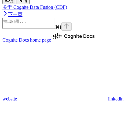
是
否
关于 Cognite Data Fusion (CDF)
下一页
⌘
I
Cognite Docs
home page
website
linkedin