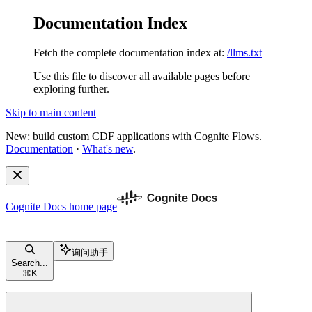
Documentation Index
Fetch the complete documentation index at:
/llms.txt
Use this file to discover all available pages before
exploring further.
Skip to main content
New: build custom CDF applications with Cognite Flows.
Documentation
·
What's new
.
Cognite Docs
home page
询问助手
Search...
⌘
K