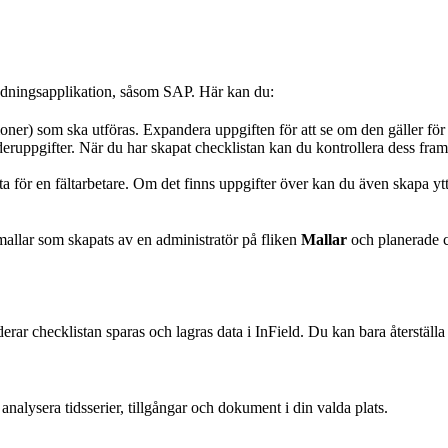
ledningsapplikation, såsom SAP. Här kan du:
oner) som ska utföras. Expandera uppgiften för att se om den gäller för f
rderuppgifter. När du har skapat checklistan kan du kontrollera dess fra
 för en fältarbetare. Om det finns uppgifter över kan du även skapa ytterl
allar som skapats av en administratör på fliken
Mallar
och planerade ch
derar checklistan sparas och lagras data i InField. Du kan bara återställ
h analysera tidsserier, tillgångar och dokument i din valda plats.