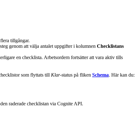
lera tillgångar.
msteg genom att välja antalet uppgifter i kolumnen
Checklistans
igare en checklista. Arbetsordern fortsätter att vara aktiv tills
ecklistor som flyttats till
Klar
-status på fliken
Schema
. Här kan du:
a den raderade checklistan via Cognite API.