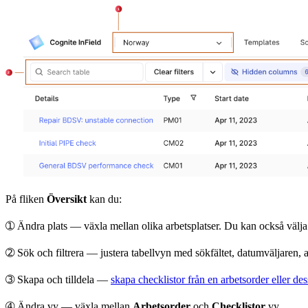
På fliken
Översikt
kan du:
➀
Ändra plats
— växla mellan olika arbetsplatser. Du kan också välja 
➁
Sök och filtrera
— justera tabellvyn med sökfältet, datumväljaren,
➂
Skapa och tilldela
—
skapa checklistor från en arbetsorder eller des
➃
Ändra vy
— växla mellan
Arbetsorder
och
Checklistor
vy.