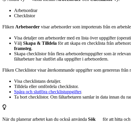
Arbetsordrar
Checklistor
Fliken
Arbetsorder
visar arbetsorder som importerats från en arbets
Visa detaljer om arbetsorder med en lista över uppgifter (operati
Välj
Skapa & Tilldela
för att skapa en checklista från arbetso
framsteg
.
Skapa checklistor från flera arbetsorderuppgifter som är relevanta
fältarbetare har slutfört alla uppgifter i arbetsordern.
Fliken
Checklistor
visar återkommande uppgifter som genereras från m
Visa checklistans detaljer.
Tilldela eller omfördela checklistor.
Spåra och slutföra checklistuppgifter
.
Ta bort checklistor. Om fältarbetaren samlar in data innan du ra
När du planerar arbetet kan du också använda
Sök
för att hitta oc