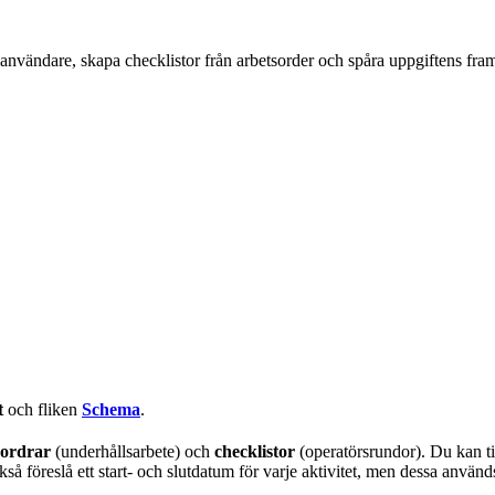
ller användare, skapa checklistor från arbetsorder och spåra uppgiftens fra
t
och fliken
Schema
.
sordrar
(underhållsarbete) och
checklistor
(operatörsrundor). Du kan till
kså föreslå ett start- och slutdatum för varje aktivitet, men dessa använd