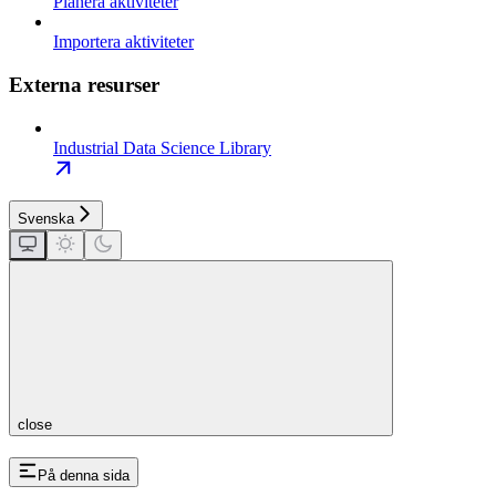
Planera aktiviteter
Importera aktiviteter
Externa resurser
Industrial Data Science Library
Svenska
close
På denna sida