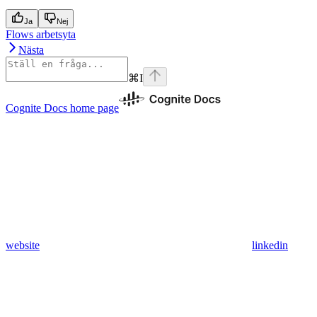
Ja
Nej
Flows arbetsyta
Nästa
⌘
I
Cognite Docs
home page
website
linkedin