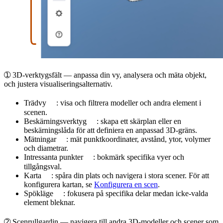
➀
3D-verktygsfält
— anpassa din vy, analysera och mäta objekt,
och justera visualiseringsalternativ.
Trädvy
: visa och filtrera modeller och andra element i
scenen.
Beskärningsverktyg
: skapa ett skärplan eller en
beskärningslåda för att definiera en anpassad 3D-gräns.
Mätningar
: mät punktkoordinater, avstånd, ytor, volymer
och diametrar.
Intressanta punkter
: bokmärk specifika vyer och
tillgångsval.
Karta
: spåra din plats och navigera i stora scener. För att
konfigurera kartan, se
Konfigurera en scen
.
Spökläge
: fokusera på specifika delar medan icke-valda
element bleknar.
➁
Scenrullgardin
— navigera till andra 3D-modeller och scener som