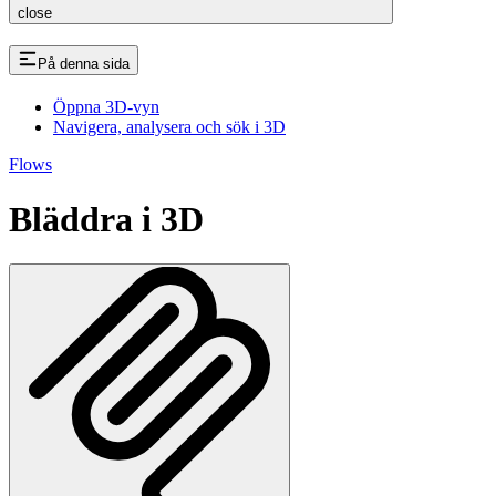
close
På denna sida
Öppna 3D-vyn
Navigera, analysera och sök i 3D
Flows
Bläddra i 3D