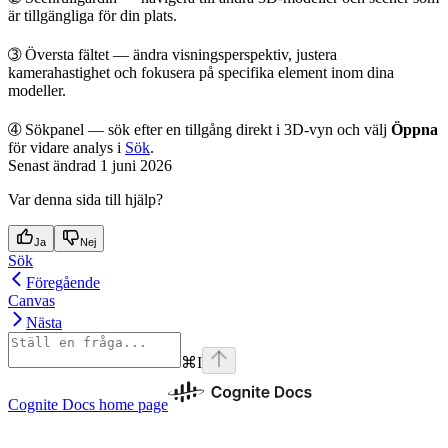
är tillgängliga för din plats.
➂
Översta fältet
— ändra visningsperspektiv, justera
kamerahastighet och fokusera på specifika element inom dina
modeller.
➃
Sökpanel
— sök efter en tillgång direkt i 3D-vyn och välj
Öppna
för vidare analys i
Sök
.
Senast ändrad
1 juni 2026
Var denna sida till hjälp?
Ja
Nej
Sök
Föregående
Canvas
Nästa
⌘
I
Cognite Docs
home page