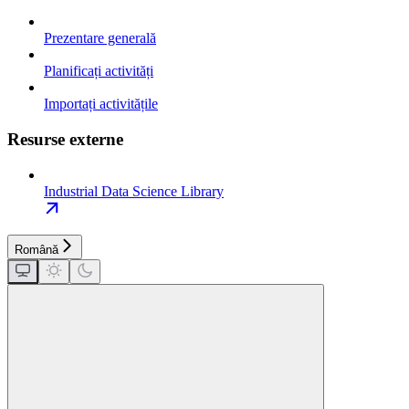
Prezentare generală
Planificați activități
Importați activitățile
Resurse externe
Industrial Data Science Library
Română