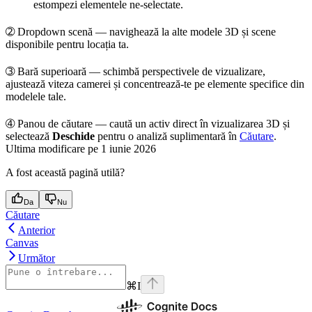
estompezi elementele ne-selectate.
➁
Dropdown scenă
— navighează la alte modele 3D și scene
disponibile pentru locația ta.
➂
Bară superioară
— schimbă perspectivele de vizualizare,
ajustează viteza camerei și concentrează-te pe elemente specifice din
modelele tale.
➃
Panou de căutare
— caută un activ direct în vizualizarea 3D și
selectează
Deschide
pentru o analiză suplimentară în
Căutare
.
Ultima modificare pe
1 iunie 2026
A fost această pagină utilă?
Da
Nu
Căutare
Anterior
Canvas
Următor
⌘
I