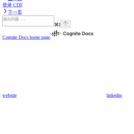
登录 CDF
下一页
⌘
I
Cognite Docs
home page
website
linkedin