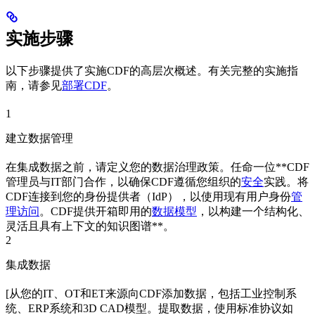
实施步骤
以下步骤提供了实施CDF的高层次概述。有关完整的实施指
南，请参见
部署CDF
。
1
建立数据管理
在集成数据之前，请定义您的
数据治理
政策。任命一位**
CDF
管理员
与IT部门合作，以确保
CDF
遵循您组织的
安全
实践。将
CDF
连接到您的身份提供者（
IdP
），以使用现有用户身份
管
理访问
。
CDF
提供开箱即用的
数据模型
，以构建一个结构化、
灵活且具有上下文的
知识图谱**。
2
集成数据
[从您的
IT
、
OT
和
ET
来源向CDF添加数据，包括工业控制系
统、ERP系统和3D CAD模型。
提取
数据，使用标准协议如