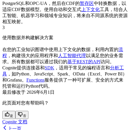
PostgreSQL
和
OPC-UA
，然后在
CDF
的
暂存区
中
转换
数据，以
适应
CDF
数据模型。使用自动和交互式
上下文化
工具，结合人
工智能、机器学习和领域专业知识，将来自不同源系统的资源
相互映射。
3
使用数据并构建解决方案
在您的工业知识图谱中使用上下文化的数据，利用内置的
流
程
，构建强大的应用程序和
人工智能代理
以满足您的业务需
求。所有数据都可以通过我们的
基于REST的API
访问。
Cognite
提供
连接器
和
SDK
，适用于常见的编程语言和
分析工
具
，如
Python
、
JavaScript
、
Spark
、
OData
（
Excel
、
Power BI
）
和
Grafana
。
Functions
服务提供了一种可扩展、安全的方式来
托管和运行
Python
代码。
最后修改于
2026年6月1日
此页面对您有帮助吗？
是
否
Cognite 文档
上一页