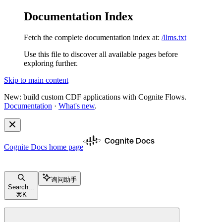
Documentation Index
Fetch the complete documentation index at:
/llms.txt
Use this file to discover all available pages before
exploring further.
Skip to main content
New: build custom CDF applications with Cognite Flows.
Documentation
·
What's new
.
Cognite Docs
home page
询问助手
Search...
⌘
K