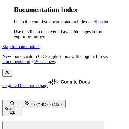
Documentation Index
Fetch the complete documentation index at:
/llms.txt
Use this file to discover all available pages before
exploring further.
Skip to main content
New: build custom CDF applications with Cognite Flows.
Documentation
·
What's new
.
Cognite Docs
home page
アシスタントに質問
Search...
⌘
K