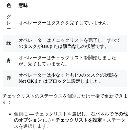
色
意味
グ
レ
オペレーターはタスクを完了していません。
ー
オペレーターはチェックリストを完了し、すべて
緑
のタスクが
OK
または
該当なし
の状態です。
オペレーターはチェックリストを開始しました
青
が、完了していません。
オペレーターは少なくとも1つのタスクの状態を
赤
Not OK
または
ブロック
に設定しました。
チェックリストのステータスを個別または一括で更新できま
す：
個別に
— チェックリストを選択し、右パネルで
その他
のオプション
(…) >
チェックリストを設定
> ステータ
スを選択します。