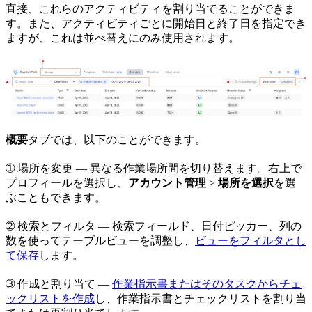
直接、これらのアクティビティを割り当てることができま
す。また、アクティビティごとに開始日と終了日を指定でき
ますが、これは並べ替えにのみ使用されます。
概要
タブでは、以下のことができます。
➀
場所を変更
— 異なる作業場所間を切り替えます。右上で
プロフィールを選択し、
アカウント管理
>
場所を選択
を選
ぶこともできます。
➁
検索とフィルタ
— 検索フィールド、日付ピッカー、列の
数を使ってテーブルビューを調整し、
ビューをフィルタとし
て保存
します。
➂
作成と割り当て
—
作業指示書またはそのタスクからチェ
ックリストを作成
し、作業指示書とチェックリストを割り当