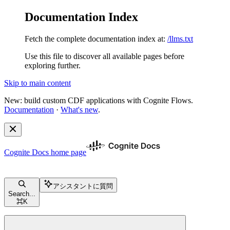
Documentation Index
Fetch the complete documentation index at:
/llms.txt
Use this file to discover all available pages before
exploring further.
Skip to main content
New: build custom CDF applications with Cognite Flows.
Documentation
·
What's new
.
Cognite Docs
home page
アシスタントに質問
Search...
⌘
K