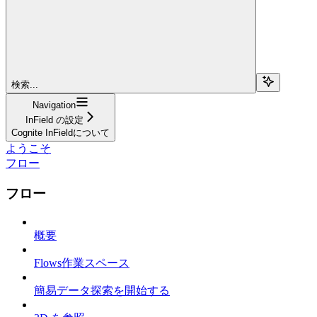
検索...
Navigation
InField の設定
Cognite InFieldについて
ようこそ
フロー
フロー
概要
Flows作業スペース
簡易データ探索を開始する