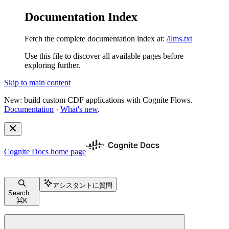
Documentation Index
Fetch the complete documentation index at:
/llms.txt
Use this file to discover all available pages before
exploring further.
Skip to main content
New: build custom CDF applications with Cognite Flows.
Documentation
·
What's new
.
Cognite Docs
home page
アシスタントに質問
Search...
⌘
K