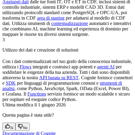
Aggiungi dati
dalle tue fonti
IT
,
OT
e
ET
in CDF, inclusi sistemi di
controllo industriale, sistemi ERP e modelli CAD 3D.
Estrai
dati
utilizzando protocolli standard come
PostgreSQL
e
OPC-UA
, poi
trasforma
in
CDF
area di staging
per adattarsi al modello di
CDF
dati. Utilizza strumenti di
contestualizzazione
automatici e interattivi
che combinano AI, machine learning ed esperienza di dominio per
mappare le risorse tra diversi sistemi sorgente.
3
Utilizzo dei dati e creazione di soluzioni
Con i dati contestualizzati nel tuo grafo della conoscenza industriale,
utilizza i
Flows
integrati e costruisci app potenti e
agenti AI
per
soddisfare le esigenze della tua azienda. Tutti i dati sono disponibili
attraverso la nostra
API basata su REST
.
Cognite
fornisce
connettori
e
SDK
per linguaggi di programmazione comuni e
strumenti di
analisi
, come
Python
,
JavaScript
,
Spark
,
OData
(
Excel
,
Power BI
),
e
Grafana
. Il
Functions
servizio fornisce un modo scalabile e sicuro
per ospitare ed eseguire codice
Python
.
Ultima modifica il
1 giugno 2026
Questa pagina è stata utile?
Si
No
Documentazione di Cognite