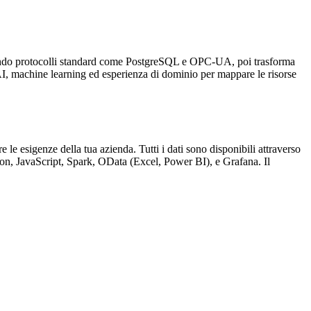
ando protocolli standard come
PostgreSQL
e
OPC-UA
, poi
trasforma
I, machine learning ed esperienza di dominio per mappare le risorse
e le esigenze della tua azienda. Tutti i dati sono disponibili attraverso
on
,
JavaScript
,
Spark
,
OData
(
Excel
,
Power BI
), e
Grafana
. Il