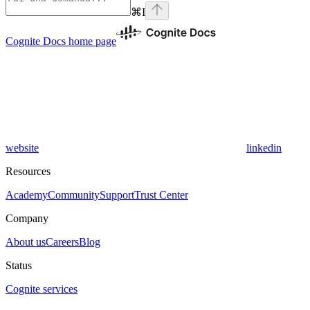
⌘
I
Cognite Docs
home page
website
linkedin
Resources
Academy
Community
Support
Trust Center
Company
About us
Careers
Blog
Status
Cognite services