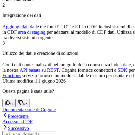
2
Integrazione dei dati
Aggiungi dati
dalle tue fonti
IT
,
OT
e
ET
in CDF, inclusi sistemi di 
in
CDF
area di staging
per adattarsi al modello di
CDF
dati. Utilizza 
tra diversi sistemi sorgente.
3
Utilizzo dei dati e creazione di soluzioni
Con i dati contestualizzati nel tuo grafo della conoscenza industriale, u
la nostra
API basata su REST
.
Cognite
fornisce
connettori
e
SDK
per
Functions
servizio fornisce un modo scalabile e sicuro per ospitare e
Ultima modifica il
1 giugno 2026
Questa pagina è stata utile?
Si
No
Documentazione di Cognite
Precedente
Accesso a CDF
Successivo