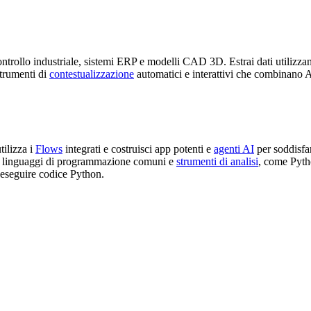
controllo industriale, sistemi ERP e modelli CAD 3D.
Estrai
dati utilizz
strumenti di
contestualizzazione
automatici e interattivi che combinano A
tilizza i
Flows
integrati e costruisci app potenti e
agenti AI
per soddisfar
 linguaggi di programmazione comuni e
strumenti di analisi
, come
Pyth
d eseguire codice
Python
.