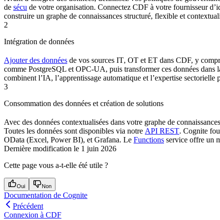
de
sécu
de votre organisation. Connectez
CDF
à votre fournisseur d’id
construire un
graphe de connaissances
structuré, flexible et contextual
2
Intégration de données
Ajouter des données
de vos sources
IT
,
OT
et
ET
dans CDF, y compris
comme
PostgreSQL
et
OPC-UA
, puis
transformer
ces données dans 
combinent l’IA, l’apprentissage automatique et l’expertise sectorielle 
3
Consommation des données et création de solutions
Avec des données contextualisées dans votre graphe de connaissances in
Toutes les données sont disponibles via notre
API REST
.
Cognite
fou
OData
(
Excel
,
Power BI
), et
Grafana
. Le
Functions
service offre un 
Dernière modification le
1 juin 2026
Cette page vous a-t-elle été utile ?
Oui
Non
Documentation de Cognite
Précédent
Connexion à CDF