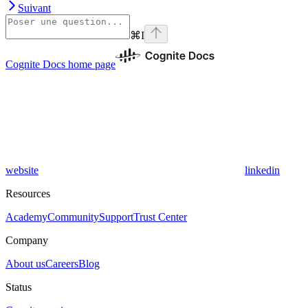
Suivant
⌘
I
Cognite Docs
home page
website
linkedin
Resources
Academy
Community
Support
Trust Center
Company
About us
Careers
Blog
Status