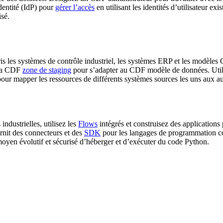
entité (
IdP
) pour
gérer l’accès
en utilisant les identités d’utilisateur exi
isé.
 les systèmes de contrôle industriel, les systèmes ERP et les modèl
la
CDF
zone de staging
pour s’adapter au
CDF
modèle de données. Util
pour mapper les ressources de différents systèmes sources les uns aux au
dustrielles, utilisez les
Flows
intégrés et construisez des applications
rnit des
connecteurs
et des
SDK
pour les langages de programmation co
moyen évolutif et sécurisé d’héberger et d’exécuter du code
Python
.