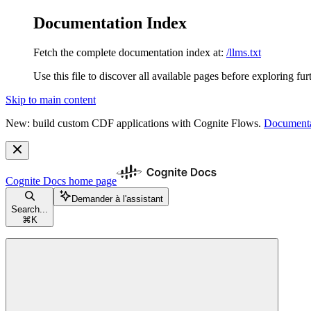
Documentation Index
Fetch the complete documentation index at:
/llms.txt
Use this file to discover all available pages before exploring fur
Skip to main content
New: build custom CDF applications with Cognite Flows.
Documenta
Cognite Docs
home page
Demander à l'assistant
Search...
⌘
K