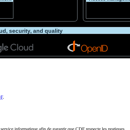
DF
.
e service informatique afin de garantir que
CDF
respecte les pratiques