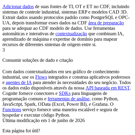
Adicionar dados
de suas fontes de
TI
,
OT
e
ET
no CDF, incluindo
sistemas de controle industrial, sistemas ERP e modelos CAD 3D.
Extrair
dados usando protocolos padrão como
PostgreSQL
e
OPC-
UA
, depois
transformar
esses dados na
CDF
área de preparação
para se adequar ao
CDF
modelo de dados. Use ferramentas
automáticas e interativas de
contextualização
que combinam IA,
aprendizado de máquina e expertise de domínio para mapear
recursos de diferentes sistemas de origem entre si.
3
Consumir soluções de dado e criação
Com dados contextualizados em seu gráfico de conhecimento
industrial, use os
Flows
integrados e construa aplicativos poderosos
e
agentes de IA
para atender às necessidades do seu negócio. Todos
os dados estão disponíveis através da nossa
API baseada em REST
.
Cognite
fornece
conectores
e
SDKs
para linguagens de
programação comuns e
ferramentas de análise
, como
Python
,
JavaScript
,
Spark
,
OData
(
Excel
,
Power BI
), e
Grafana
. O
Functions
serviço fornece uma maneira escalável e segura de
hospedar e executar código
Python
.
Última modificação em
1 de junho de 2026
Esta página foi útil?