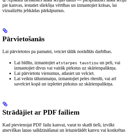
pie kanvas, iestatiet sliekšņa vērtības un izmantojiet krāsas, lai
vizualizētu jebkādas pārkāpumus.
Pārvietošanās
Lai pārvietotos pa pamatni, veiciet tālāk norādītās darbības.
Lai
bīdītu
, izmantojiet
un peli, vai
atstarpes taustiņu
izmantojiet divus vai vairāk pirkstus uz skārienpaliktņa.
Lai
pārvietotu
vienumus, atlasiet un velciet.
Lai veiktu
tālummaiņu
, izmantojiet peles ritenīti, vai arī
savelciet kopā un izpletiet pirkstus uz skārienpaliktņa.
Strādājiet ar PDF failiem
Kad pievienojat PDF failu kanvai, varat to skatīt tieši, izvilkt
atsevišķas lapas salīdzināšanai un lejupielādēt kanvu vai konkrētas