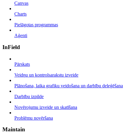
Canvas
Charts
Pielāgotas programmas
Aģenti
InField
Pārskats
Veidņu un kontrolsarakstu izveide
Plānošana, laika grafiku veidošana un darbību deleģēšana
Darbību izpilde
Novērojumu izveide un skatīšana
Problēmu novēršana
Maintain