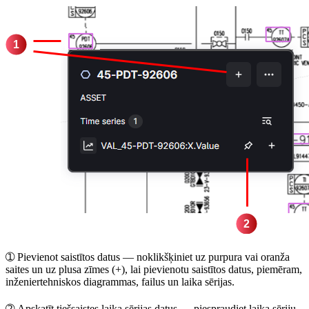
➀
Pievienot saistītos datus
— noklikšķiniet uz purpura vai oranža
saites un uz plusa zīmes (+), lai pievienotu saistītos datus, piemēram,
inženiertehniskos diagrammas, failus un laika sērijas.
➁
Apskatīt tiešsaistes laika sērijas datus
— piespraudiet laika sēriju