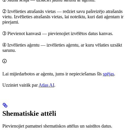
➁
Izvēlieties atrašanās vietas
— redziet savu pašreizējo atrašanās
vietu. Izvēlieties atrašanās vietas, lai noteiktu, kuri dati aģentam ir
pieejami.
➂
Pievienot kanvasā
— pievienojiet izvēlētos datus kanvas.
➃
Izvēlieties aģentu
— izvēlieties aģentu, ar kuru vēlaties uzsākt
sarunu.
Lai mijiedarbotos ar aģentu, jums ir nepieciešamas šīs
spējas
.
Uzziniet vairāk par
Atlas AI
.
Shematiskie attēli
Pievienojiet pamatnei shematiskos attēlus un saistītos datus.