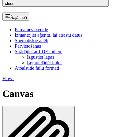
close
Šajā lapā
Pamatnes izveide
Izmantojiet aģentu, lai atrastu datus
Shematiskie attēli
Pārvietošanās
Strādājiet ar PDF failiem
Izgūstiet lapas
Lejupielādēt failus
Atbalstītie failu formāti
Flows
Canvas