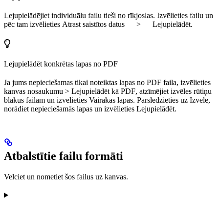
Lejupielādējiet individuālu failu tieši no rīkjoslas. Izvēlieties failu un
pēc tam izvēlieties
Atrast saistītos datus
>
Lejupielādēt
.
Lejupielādēt konkrētas lapas no PDF
Ja jums nepieciešamas tikai noteiktas lapas no PDF faila, izvēlieties
kanvas nosaukumu >
Lejupielādēt kā PDF
, atzīmējiet izvēles rūtiņu
blakus failam un izvēlieties
Vairākas lapas
. Pārslēdzieties uz
Izvēle
,
norādiet nepieciešamās lapas un izvēlieties
Lejupielādēt
.
Atbalstītie failu formāti
Velciet un nometiet šos failus uz kanvas.