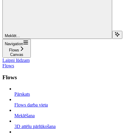
Meklēt...
Navigation
Flows
Canvas
Laipni lūdzam
Flows
Flows
Pārskats
Flows darba vieta
Meklēšana
3D attēlu pārlūkošana