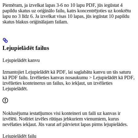
Piemēram, ja izvelkat lapas 3-6 no 10 lapu PDF, jūs iegūstat 4
papildu skatus uz oriģinālo failu, katrs koncentrējoties uz konkrētu
lapu no 3 līdz 6. Ja izvelkat visas 10 lapas, jūs iegūstat 10 papildu
skatus blakus oriģinālajam failam.
Lejupielādēt failus
Lejupielādēt kanvu
Izmantojiet
Lejupielādēt kā PDF
, lai saglabātu kanvu un tās saturu
kā PDF failu. Izvēlieties kanvas nosaukumu >
Lejupielādēt kā PDF
,
izvēlieties konteinerus un failus, ko iekļaut, un izvēlieties
Lejupielādēt
.
Noklusējuma iestatījumos visi konteineri un faili uz kanvas ir
izvēlēti. Notīriet izvēles rūtiņas jebkuriem vienumiem, kurus
nevēlaties iekļaut. Jūs varat arī pārvietot lapas pirms lejupielādes.
Lejupielādēt failu