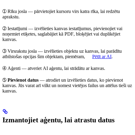
➀
Rīku josla
— pārvietojiet kursoru virs katra rīka, lai redzētu
aprakstu.
➁
Iestatījumi
— izvēlieties kanvas
iestatījumus
, pievienojiet vai
noņemiet
etiķetes
,
saglabājiet kā PDF
,
bloķējiet
vai
duplikējiet
kanvas.
➂
Virsrakstu josla
— izvēlieties objektu uz kanvas, lai parādītu
atbilstošas opcijas
šim objektam, piemēram,
Pētīt ar AI
.
➃
Aģenti
— atveriet
AI aģentu
, lai strādātu ar kanvas.
➄
Pievienot datus
— atrodiet un
izvēlieties datus
, ko pievienot
kanvas. Jūs varat arī
vilkt un nomest
vietējos failus un attēlus tieši uz
kanvas.
Izmantojiet aģentu, lai atrastu datus