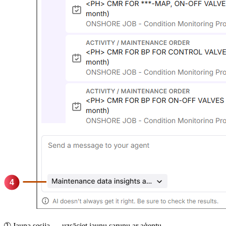
➀
Jauna sesija
— uzsāciet jaunu sarunu ar aģentu.