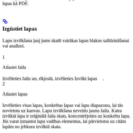
lapas kā PDF.
Izgūstiet lapas
Lapu izvilkšana ļauj jums skatīt vairākas lapas blakus salīdzināšanai
vai analīzei.
1
Atlasiet failu
Izvēlieties failu un, rīkjoslā, izvēlieties
Izvilkt lapas
.
2
Atlasiet lapas
Izvēlieties visas lapas, konkrētas lapas vai lapu diapazonu, lai tās
novietotu uz kanvas. Lapu izvilkšana neveido jaunu failu. Katra
izvilktā lapa ir oriģinālā faila skats, koncentrējoties uz konkrētu lapu.
Jūs varat izmantot lapu vadības elementus, lai pārvietotos uz citām
lapām no jebkura izvilktā skata.