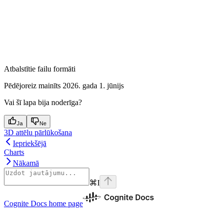
Atbalstītie failu formāti
Pēdējoreiz mainīts
2026. gada 1. jūnijs
Vai šī lapa bija noderīga?
Ja
Ne
3D attēlu pārlūkošana
Iepriekšējā
Charts
Nākamā
⌘
I
Cognite Docs
home page