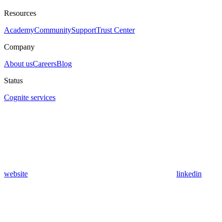
Resources
Academy
Community
Support
Trust Center
Company
About us
Careers
Blog
Status
Cognite services
website
linkedin