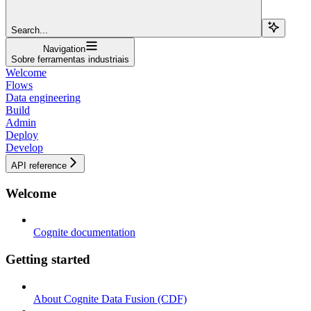
Search...
Navigation
Sobre ferramentas industriais
Welcome
Flows
Data engineering
Build
Admin
Deploy
Develop
API reference
Welcome
Cognite documentation
Getting started
About Cognite Data Fusion (CDF)