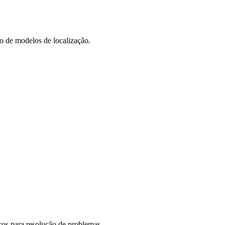
o de modelos de localização.
icos para resolução de problemas.