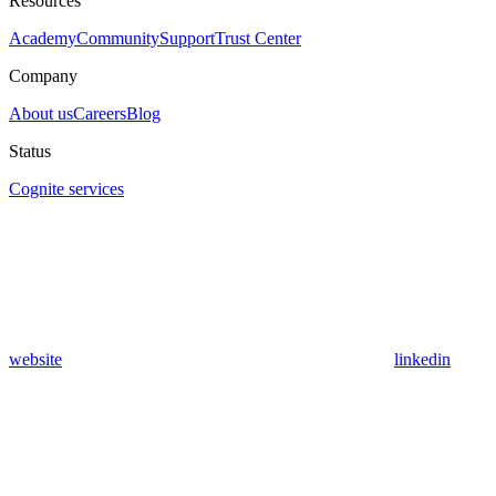
Resources
Academy
Community
Support
Trust Center
Company
About us
Careers
Blog
Status
Cognite services
website
linkedin