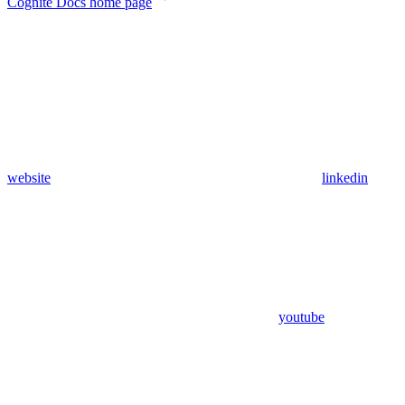
Cognite Docs
home page
website
linkedin
youtube