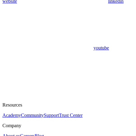
website
linkedin
youtube
Resources
Academy
Community
Support
Trust Center
Company
About us
Careers
Blog