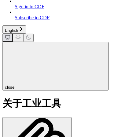
Sign in to CDF
Subscribe to CDF
English
close
关于工业工具