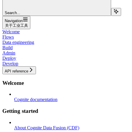
Search...
Navigation
关于工业工具
Welcome
Flows
Data engineering
Build
Admin
Deploy
Develop
API reference
Welcome
Cognite documentation
Getting started
About Cognite Data Fusion (CDF)