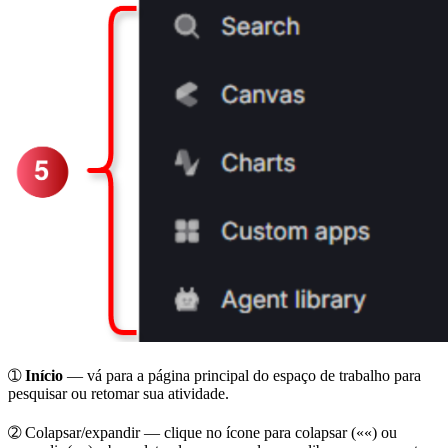
➀
Início
— vá para a página principal do espaço de trabalho para
pesquisar ou retomar sua atividade.
➁
Colapsar/expandir
— clique no ícone para colapsar (
««
) ou