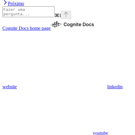
Próximo
⌘
I
Cognite Docs
home page
website
linkedin
youtube