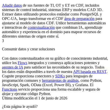
Añadir datos
de sus fuentes de
TI
,
OT
y
ET
en CDF, incluidos
sistemas de control industrial, sistemas ERP y modelos CAD 3D.
Extraer
datos utilizando protocolos estándar como
PostgreSQL
y
OPC-UA
, luego
transformar
en el
CDF
área de preparación
para
ajustarse al modelo de datos
CDF
. Utilice herramientas automáticas
e interactivas de
contextualización
que combinan IA, aprendizaje
automático y experiencia en el dominio para mapear recursos de
diferentes sistemas de origen entre sí.
3
Consumir datos y crear soluciones
Con datos contextualizados en su gráfico de conocimiento industrial,
utilice los
Flows
integrados y construya aplicaciones potentes y
agentes de IA
para satisfacer las necesidades de su negocio. Todos
los datos están disponibles a través de nuestra
API basada en REST
.
Cognite
proporciona
conectores
y
SDKs
para lenguajes de
programación comunes y
herramientas de análisis
, como
Python
,
JavaScript
,
Spark
,
OData
(
Excel
,
Power BI
), y
Grafana
. El
Functions
servicio proporciona una forma escalable y segura de
alojar y ejecutar código
Python
.
Última modificación el
1 de junio de 2026
¿Esta página le ayudó?